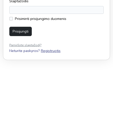
Slaptažodis
Prisiminti prisijungimo duomenis
Prisijungti
Pamiršote slaptažodį?
Neturite paskyros?
Registruotis